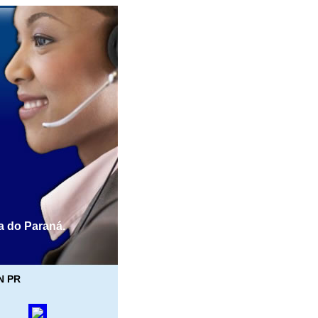
a do Paraná.
N PR